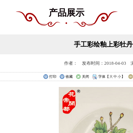
产品展示
手工彩绘釉上彩牡丹瓷
作者： 发布时间：2018-04-03 
打印
收藏
关闭
字体【
大
中
小
】