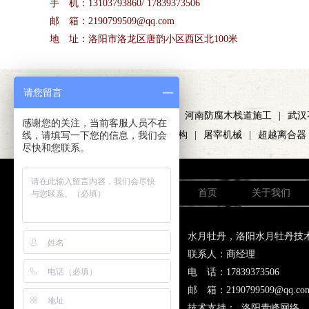
手 机：13103793860/ 17839373506
邮 箱：2190799509@qq.com
地 址：洛阳市洛龙区唐韵小区西区北100米
友情链接
请您留言
/LINKS
硫磺颗粒
|
洛阳锌钢护栏
|
河南防腐木栈道施工
|
武汉
感谢您的关注，当前客服人员不在
线，请填写一下您的信息，我们会
证
|
勐舍普洱茶
|
车棚膜结构
|
屠宰机械
|
超越离合器
尽快和您联系。
首页
关于我们
水月牡丹，洛阳水月牡丹技
联系人：商经理
电 话：17839373506 手
邮 箱：2190799509@
技术支持：
洛阳青峰网络