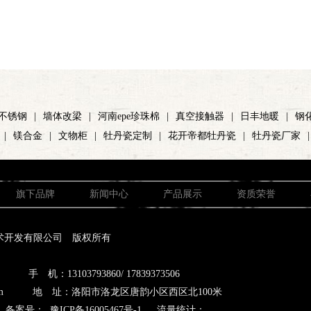
不锈钢
|
墙体改梁
|
河南epe珍珠棉
|
真空接触器
|
日丰地暖
|
钢
|
镁合金
|
文物柜
|
牡丹瓷定制
|
花开帝都牡丹瓷
|
牡丹瓷厂家
|
旗下品牌
新闻中心
产品展示
资质荣誉
术开发有限公司 版权所有
 机：13103793860/ 17839373506
qq.com 地 址：洛阳市洛龙区唐韵小区西区北100米
备案号：
豫ICP备16005467号-1
流量统计：