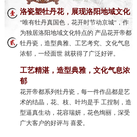
洛瓷塑牡丹花，展现洛阳地域文化
"唯有牡丹真国色，花开时节动京城"，作
为独居洛阳地域文化特点的 产品花开帝都
牡丹瓷，造型典雅、工艺考究、文化气息
浓郁，一经面世 就获得了广泛好评。
工艺精湛，造型典雅，文化气息浓
郁
花开帝都系列牡丹瓷，每一件作品都是艺
术的结晶，花、枝、叶均是手 工捏制，造
型逼真生动，花容瑞妍，花色绚丽，深受
广大客户的好评与 喜爱。